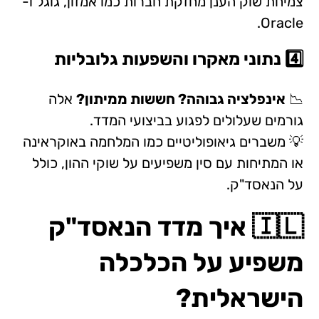
צמיחת שוק הענן מחזקת חברות כמו אמזון, גוגל ו-
Oracle.
4️⃣ נתוני מאקרו והשפעות גלובליות
📉
אינפלציה גבוהה? חששות ממיתון?
אלה
גורמים שעלולים לפגוע בביצועי המדד.
💡 משברים גיאופוליטיים כמו המלחמה באוקראינה
או המתיחות עם סין משפיעים על שוקי ההון, כולל
על הנאסד"ק.
🇮🇱 איך מדד הנאסד"ק
משפיע על הכלכלה
הישראלית?