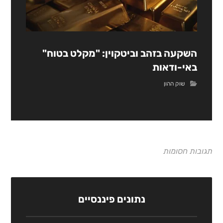
השקעה בזהב וביטקוין: "מקלט בטוח"
באי-ודאות
שוק ההון
תגובות חסומות
נתונים פיננסיים