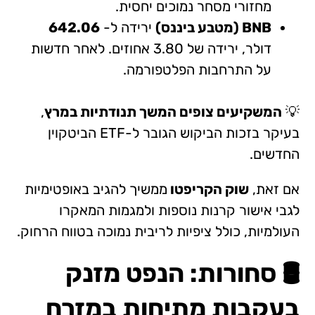
מחזורי מסחר נמוכים יחסית.
BNB (מטבע ביננס)
ירידה ל-
642.06
דולר, ירידה של 3.80 אחוזים. לאחר חדשות
על התרחבות הפלטפורמה.
💡
המשקיעים צופים המשך תנודתיות במרץ
,
בעיקר בזכות הביקוש הגובר ל-ETF הביטקוין
החדשים.
אם זאת,
שוק הקריפטו
ממשיך להגיב באופטימיות
לגבי אישור קרנות נוספות ולמגמות המאקרו
העולמיות, כולל ציפיות לריבית נמוכה בטווח הרחוק.
🛢️ סחורות: הנפט מזנק
בעקבות מתיחות במזרח