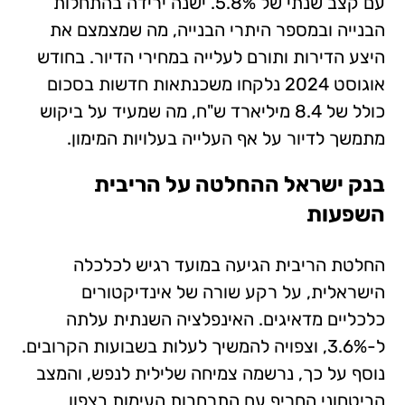
עם קצב שנתי של 5.8%. ישנה ירידה בהתחלות
הבנייה ובמספר היתרי הבנייה, מה שמצמצם את
היצע הדירות ותורם לעלייה במחירי הדיור. בחודש
אוגוסט 2024 נלקחו משכנתאות חדשות בסכום
כולל של 8.4 מיליארד ש"ח, מה שמעיד על ביקוש
מתמשך לדיור על אף העלייה בעלויות המימון.
בנק ישראל ההחלטה על הריבית
השפעות
החלטת הריבית הגיעה במועד רגיש לכלכלה
הישראלית, על רקע שורה של אינדיקטורים
כלכליים מדאיגים. האינפלציה השנתית עלתה
ל-3.6%, וצפויה להמשיך לעלות בשבועות הקרובים.
נוסף על כך, נרשמה צמיחה שלילית לנפש, והמצב
הביטחוני החריף עם התרחבות העימות בצפון